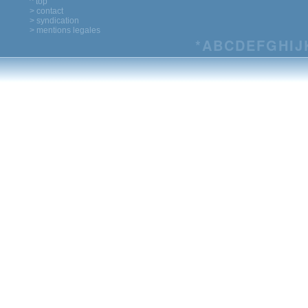
^ top
> contact
> syndication
> mentions legales
*
A
B
C
D
E
F
G
H
I
J