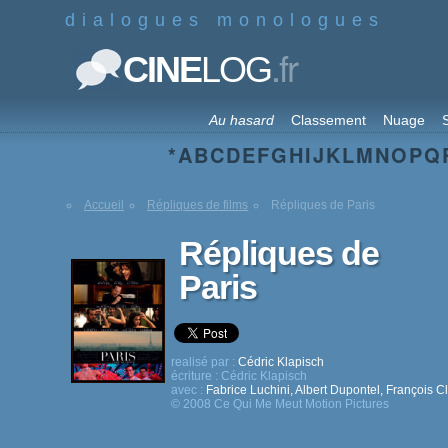
dialogues monologues
.fr
CINE
LOG
Au hasard
Classement
Nuage
S
*
A
B
C
D
E
F
G
H
I
J
K
L
M
N
O
P
Q
Accueil
Répliques de films
Répliques de Paris
Répliques de
Paris
realisé par :
Cédric Klapisch
écriture :
Cédric Klapisch
avec :
Fabrice Luchini
,
Albert Dupontel
,
François C
© 2008 Ce Qui Me Meut Motion Pictures