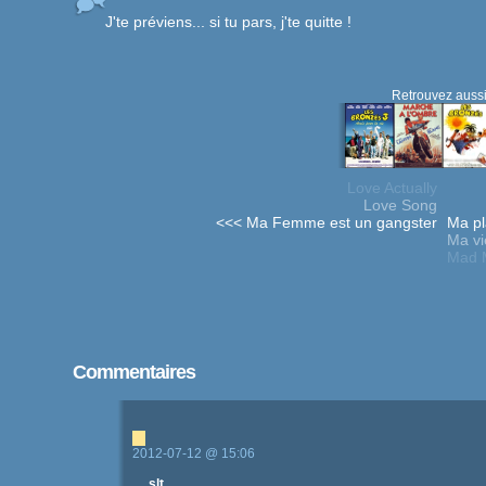
J'te préviens... si tu pars, j'te quitte !
Retrouvez aussi
Love Actually
Love Song
<<< Ma Femme est un gangster
Ma pl
Ma vie
Mad 
Commentaires
2012-07-12 @ 15:06
slt