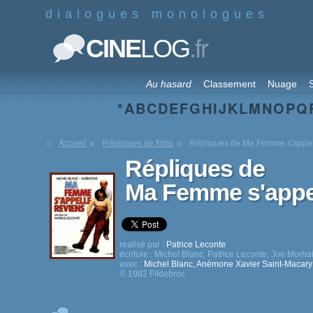
dialogues monologues
.fr
CINE
LOG
Au hasard
Classement
Nuage
S
*
A
B
C
D
E
F
G
H
I
J
K
L
M
N
O
P
Q
Accueil
Répliques de films
Répliques de Ma Femme s'appel
Répliques de
Ma Femme s'appel
realisé par :
Patrice Leconte
écriture :
Michel Blanc
,
Patrice Leconte
,
Joe Morha
avec :
Michel Blanc
,
Anémone
Xavier Saint-Macary
© 1982 Fildebroc