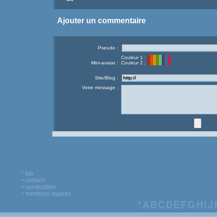
Ajouter un commentaire
Pseudo :
Couleur 1 :
Mini-avatar :
Couleur 2 :
Site/Blog :
Votre message :
^ top
> contact
> syndication
> mentions legales
*
A
B
C
D
E
F
G
H
I
J