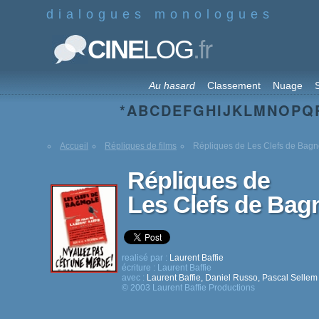
dialogues monologues
.fr
CINE
LOG
Au hasard
Classement
Nuage
S
*
A
B
C
D
E
F
G
H
I
J
K
L
M
N
O
P
Q
Accueil
Répliques de films
Répliques de Les Clefs de Bagn
Répliques de
Les Clefs de Bag
realisé par :
Laurent Baffie
écriture :
Laurent Baffie
avec :
Laurent Baffie
,
Daniel Russo
,
Pascal Sellem
© 2003 Laurent Baffie Productions