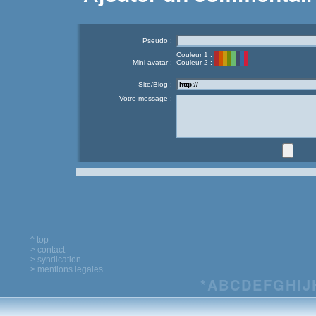
Pseudo :
Couleur 1 :
Mini-avatar :
Couleur 2 :
Site/Blog :
Votre message :
^ top
> contact
> syndication
> mentions legales
*
A
B
C
D
E
F
G
H
I
J