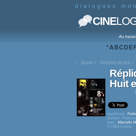
dialogues mo
CINE
LO
Au hasa
*
A
B
C
D
E
Accueil
Répliques de films
Répli
Huit 
realisé par :
Feder
écriture :
Federico
avec :
Marcello M
© 1963 Cineriz