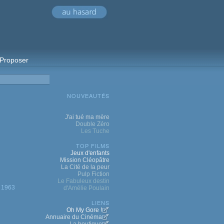
Proposer
NOUVEAUTÉS
J'ai tué ma mère
Double Zéro
Les Tuche
TOP FILMS
Jeux d'enfants
Mission Cléopâtre
La Cité de la peur
Pulp Fiction
Le Fabuleux destin
1963
d'Amélie Poulain
LIENS
Oh My Gore !
Annuaire du Cinéma