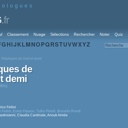
nologues
.fr
G
rd
Classement
Nuage
Sélections
Rechercher
Noter
Quiz
F
G
H
I
J
K
L
M
N
O
P
Q
R
S
T
U
V
W
X
Y
Z
Répliques de Huit et demi
ques de
et demi
(8½)
ico Fellini
 Fellini
,
Ennio Flaiano
,
Tullio Pinelli
,
Brunello Rondi
astroianni
,
Claudia Cardinale
,
Anouk Aimée