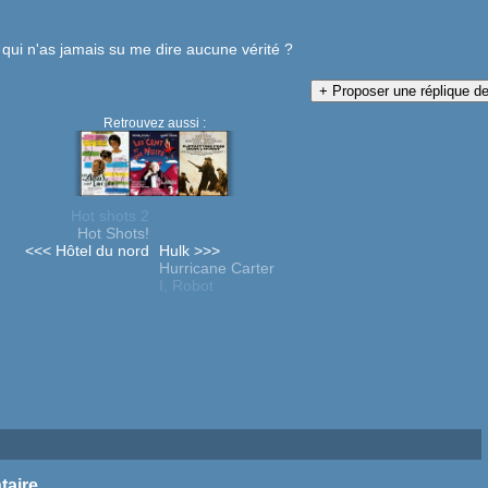
 qui n'as jamais su me dire aucune vérité ?
Retrouvez aussi :
Hot shots 2
Hot Shots!
<<< Hôtel du nord
Hulk >>>
Hurricane Carter
I, Robot
taire