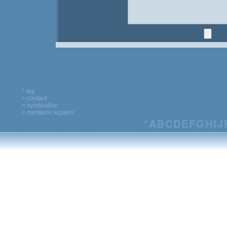
^ top
> contact
> syndication
> mentions legales
*
A
B
C
D
E
F
G
H
I
J