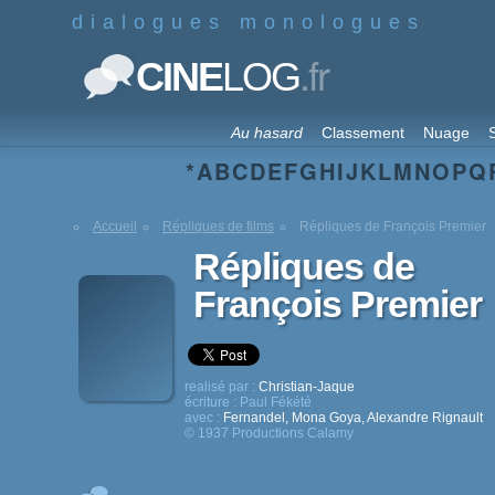
dialogues monologues
.fr
CINE
LOG
Au hasard
Classement
Nuage
S
*
A
B
C
D
E
F
G
H
I
J
K
L
M
N
O
P
Q
Accueil
Répliques de films
Répliques de François Premier
Répliques de
François Premier
realisé par :
Christian-Jaque
écriture :
Paul Fékété
avec :
Fernandel
,
Mona Goya
,
Alexandre Rignault
© 1937 Productions Calamy