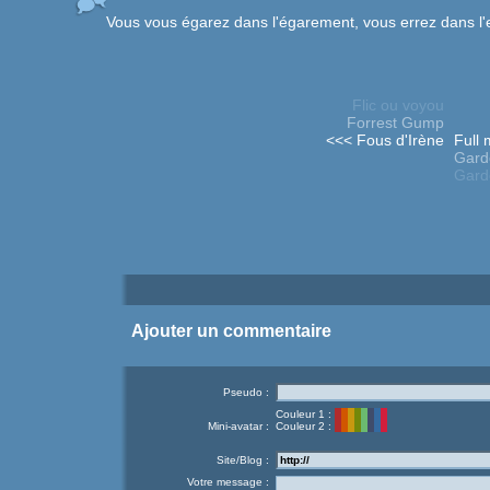
Vous vous égarez dans l'égarement, vous errez dans l'
Flic ou voyou
Forrest Gump
<<< Fous d'Irène
Full 
Gard
Gard
Ajouter un commentaire
Pseudo :
Couleur 1 :
Mini-avatar :
Couleur 2 :
Site/Blog :
Votre message :