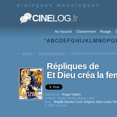
dialogues monologues
.fr
CINE
LOG
Au hasard
Classement
Nuage
S
*
A
B
C
D
E
F
G
H
I
J
K
L
M
N
O
P
Q
Accueil
Répliques de films
Répliques de Et Dieu créa la f
Répliques de
Et Dieu créa la f
realisé par :
Roger Vadim
écriture :
Roger Vadim
,
Raoul Lévy
avec :
Brigitte Bardot
,
Curd Jürgens
Jean-Louis Tri
© 1956 Cocinor