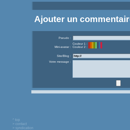
Ajouter un commentair
Pseudo :
Couleur 1 :
Mini-avatar :
Couleur 2 :
Site/Blog :
Votre message :
^ top
> contact
> syndication