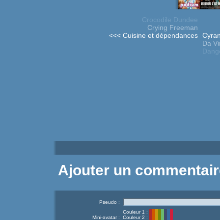
Crocodile Dundee
Crying Freeman
<<< Cuisine et dépendances
Cyran
Da Vi
Dang
Ajouter un commentair
Pseudo :
Couleur 1 :
Mini-avatar :
Couleur 2 :