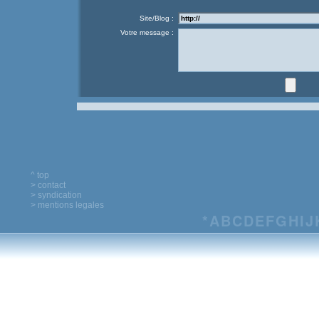
Site/Blog :
Votre message :
^ top
> contact
> syndication
> mentions legales
*
A
B
C
D
E
F
G
H
I
J