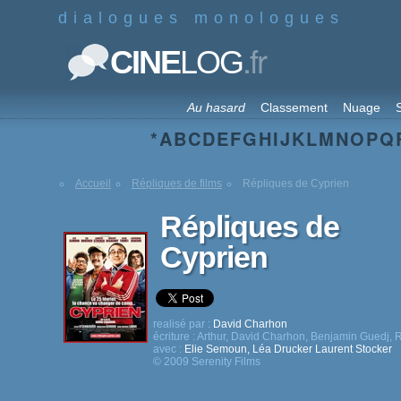
dialogues monologues
.fr
CINE
LOG
Au hasard
Classement
Nuage
S
*
A
B
C
D
E
F
G
H
I
J
K
L
M
N
O
P
Q
Accueil
Répliques de films
Répliques de Cyprien
Répliques de
Cyprien
realisé par :
David Charhon
écriture :
Arthur
,
David Charhon
,
Benjamin Guedj
,
R
avec :
Elie Semoun
,
Léa Drucker
Laurent Stocker
© 2009 Serenity Films