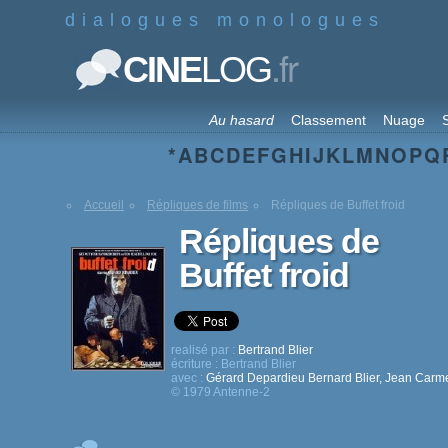
dialogues monologues
.fr
CINE
LOG
Au hasard
Classement
Nuage
S
*
A
B
C
D
E
F
G
H
I
J
K
L
M
N
O
P
Q
Accueil
Répliques de films
Répliques de Buffet froid
Répliques de
Buffet froid
realisé par :
Bertrand Blier
écriture :
Bertrand Blier
avec :
Gérard Depardieu
Bernard Blier
,
Jean Carm
© 1979 Antenne-2