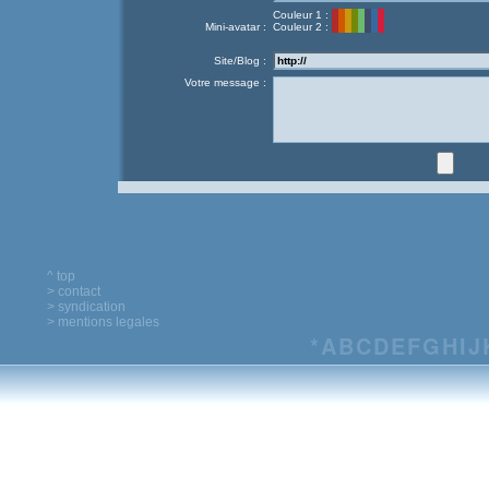
Couleur 1 :
Mini-avatar :
Couleur 2 :
Site/Blog :
Votre message :
^ top
> contact
> syndication
> mentions legales
*
A
B
C
D
E
F
G
H
I
J