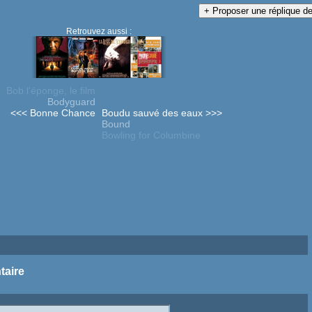
Retrouvez aussi :
Bob l'éponge, le film
Bodyguard
<<< Bonne Chance
Boudu sauvé des eaux >>>
Bound
Bowling for Columbine
taire