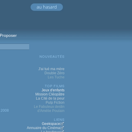
Proposer
NOUVEAUTÉS
J'ai tué ma mère
Double Zéro
Les Tuche
TOP FILMS
Jeux d'enfants
Mission Cléopâtre
La Cité de la peur
Pulp Fiction
Le Fabuleux destin
2008
d'Amélie Poulain
LIENS
Geekspace
Annuaire du Cinéma