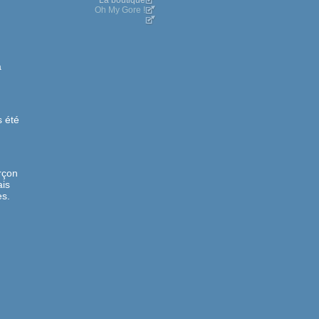
La boutique
Oh My Gore !
a
s été
arçon
ais
es.