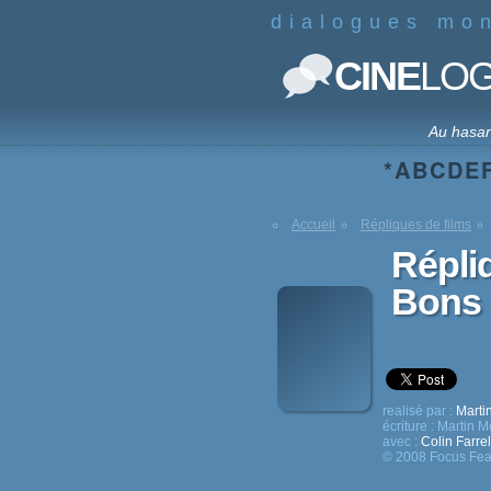
dialogues mo
CINE
LO
Au hasa
*
A
B
C
D
E
Accueil
Répliques de films
Répli
Bons 
realisé par :
Mart
écriture :
Martin 
avec :
Colin Farrel
© 2008 Focus Fea