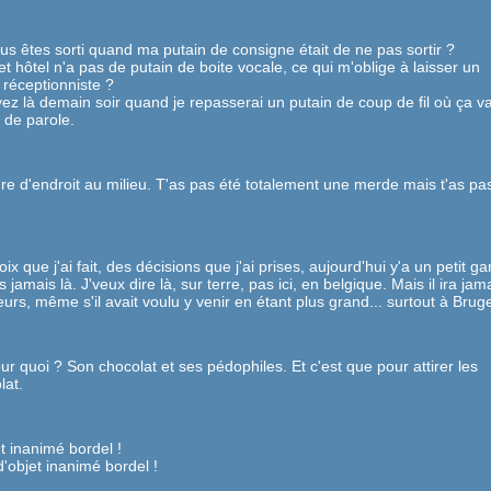
 êtes sorti quand ma putain de consigne était de ne pas sortir ?
hôtel n'a pas de putain de boite vocale, ce qui m'oblige à laisser un
réceptionniste ?
ez là demain soir quand je repasserai un putain de coup de fil où ça v
 de parole.
nre d'endroit au milieu. T'as pas été totalement une merde mais t'as pa
 que j'ai fait, des décisions que j'ai prises, aujourd'hui y'a un petit g
us jamais là. J'veux dire là, sur terre, pas ici, en belgique. Mais il ira jam
eurs, même s'il avait voulu y venir en étant plus grand... surtout à Brug
r quoi ? Son chocolat et ses pédophiles. Et c'est que pour attirer les
lat.
t inanimé bordel !
d'objet inanimé bordel !