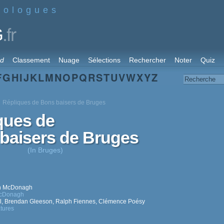
nologues
.fr
G
rd
Classement
Nuage
Sélections
Rechercher
Noter
Quiz
F
G
H
I
J
K
L
M
N
O
P
Q
R
S
T
U
V
W
X
Y
Z
Répliques de Bons baisers de Bruges
ques de
baisers de Bruges
(In Bruges)
in McDonagh
McDonagh
l
,
Brendan Gleeson
,
Ralph Fiennes
,
Clémence Poésy
tures