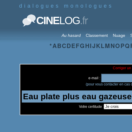
dialogues monologues
.fr
CINE
LOG
Au hasard
Classement
Nuage
S
*
A
B
C
D
E
F
G
H
I
J
K
L
M
N
O
P
Q
Corriger un 
e-mail :
(pour vous contacter en cas d
Votre certitude :