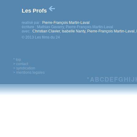
Les Profs
realisé par :
Pierre-François Martin-Laval
écriture :
Mathias Gavarry, Pierre-François Martin-Laval
avec :
Christian Clavier, Isabelle Nanty, Pierre-François Martin-Laval
© 2013 Les films du 24
^ top
> contact
> syndication
> mentions legales
*
A
B
C
D
E
F
G
H
I
J