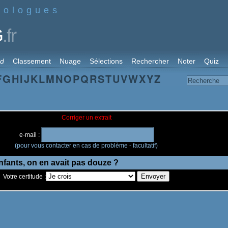
nologues
.fr
G
rd
Classement
Nuage
Sélections
Rechercher
Noter
Quiz
F
G
H
I
J
K
L
M
N
O
P
Q
R
S
T
U
V
W
X
Y
Z
Corriger un extrait
e-mail :
(pour vous contacter en cas de problème - facultatif)
Votre certitude :