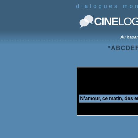
dialogues mo
CINE
LO
Au hasa
*
A
B
C
D
E