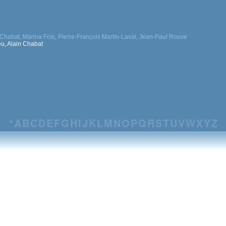
 Chabat, Marina Foïs, Pierre-François Martin-Laval, Jean-Paul Rouve
u, Alain Chabat
*
A
B
C
D
E
F
G
H
I
J
K
L
M
N
O
P
Q
R
S
T
U
V
W
X
Y
Z