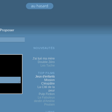
Proposer
NOUVEAUTÉS
J'ai tué ma mère
Double Zéro
Les Tuche
TOP FILMS
Jeux d'enfants
Mission
Cléopâtre
La Cité de la
peur
Pulp Fiction
Le Fabuleux
destin d'Amélie
Poulain
LIENS