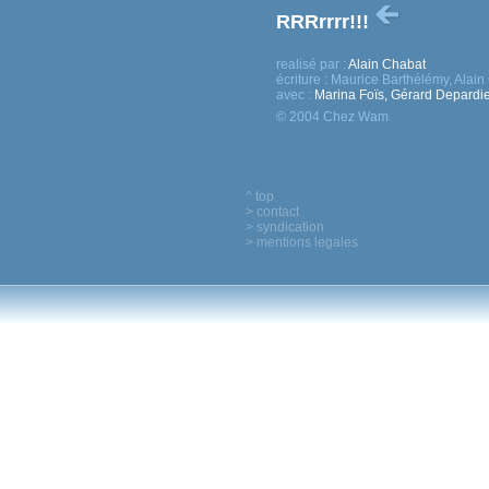
RRRrrrr!!!
realisé par :
Alain Chabat
écriture :
Maurice Barthélémy, Alain
avec :
Marina Foïs, Gérard Depardie
© 2004 Chez Wam
^ top
> contact
> syndication
> mentions legales