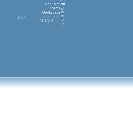
Annuaire du
Cinéma
Geekspace
La boutique
2004
Oh My Gore !