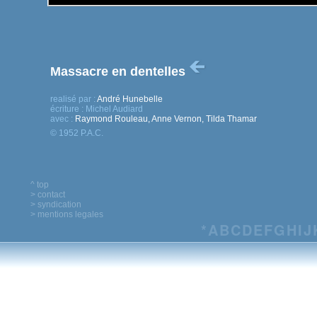
Massacre en dentelles
realisé par :
André Hunebelle
écriture :
Michel Audiard
avec :
Raymond Rouleau, Anne Vernon, Tilda Thamar
© 1952 P.A.C.
^ top
> contact
> syndication
> mentions legales
*
A
B
C
D
E
F
G
H
I
J