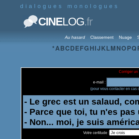
dialogues monologues
.fr
CINE
LOG
Au hasard
Classement
Nuage
S
*
A
B
C
D
E
F
G
H
I
J
K
L
M
N
O
P
Q
Corriger un 
e-mail :
(pour vous contacter en cas d
Votre certitude :