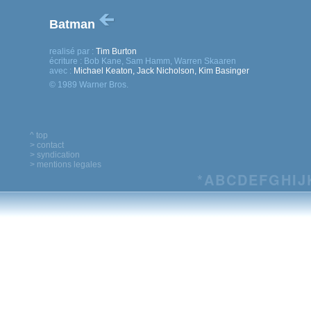
Batman
realisé par :
Tim Burton
écriture :
Bob Kane, Sam Hamm, Warren Skaaren
avec :
Michael Keaton, Jack Nicholson, Kim Basinger
© 1989 Warner Bros.
^ top
> contact
> syndication
> mentions legales
*
A
B
C
D
E
F
G
H
I
J