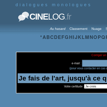
dialogues monologues
.fr
CINE
LOG
Au hasard
Classement
Nuage
S
*
A
B
C
D
E
F
G
H
I
J
K
L
M
N
O
P
Q
Corriger un 
e-mail :
(pour vous contacter en cas d
Votre certitude :