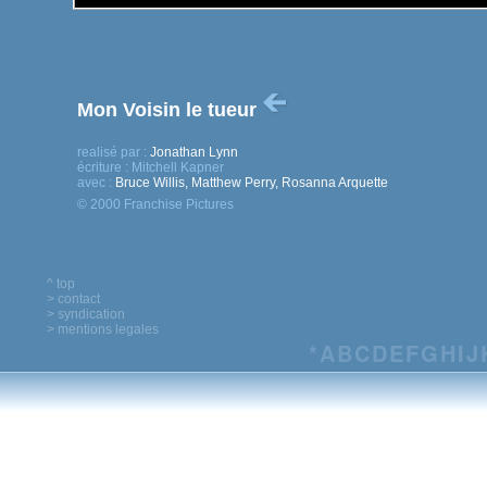
Mon Voisin le tueur
realisé par :
Jonathan Lynn
écriture :
Mitchell Kapner
avec :
Bruce Willis, Matthew Perry, Rosanna Arquette
© 2000 Franchise Pictures
^ top
> contact
> syndication
> mentions legales
*
A
B
C
D
E
F
G
H
I
J