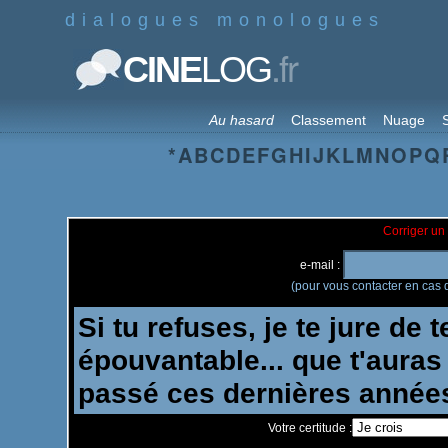
dialogues monologues
.fr
CINE
LOG
Au hasard
Classement
Nuage
S
*
A
B
C
D
E
F
G
H
I
J
K
L
M
N
O
P
Q
Corriger un 
e-mail :
(pour vous contacter en cas d
Votre certitude :