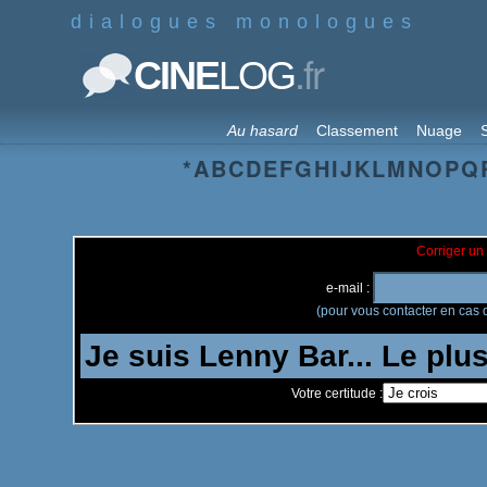
dialogues monologues
.fr
CINE
LOG
Au hasard
Classement
Nuage
S
*
A
B
C
D
E
F
G
H
I
J
K
L
M
N
O
P
Q
Corriger un 
e-mail :
(pour vous contacter en cas d
Votre certitude :