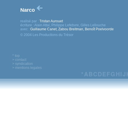
Narco
realisé par :
Tristan Aurouet
écriture :
Alain Attal, Philippe Lefebvre, Gilles Lellouche
avec :
Guillaume Canet, Zabou Breitman, Benoît Poelvoorde
© 2004 Les Productions du Trésor
^ top
> contact
> syndication
> mentions legales
*
A
B
C
D
E
F
G
H
I
J