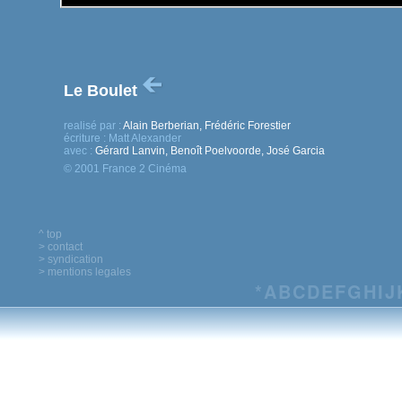
Le Boulet
realisé par :
Alain Berberian, Frédéric Forestier
écriture :
Matt Alexander
avec :
Gérard Lanvin, Benoît Poelvoorde, José Garcia
© 2001 France 2 Cinéma
^ top
> contact
> syndication
> mentions legales
*
A
B
C
D
E
F
G
H
I
J