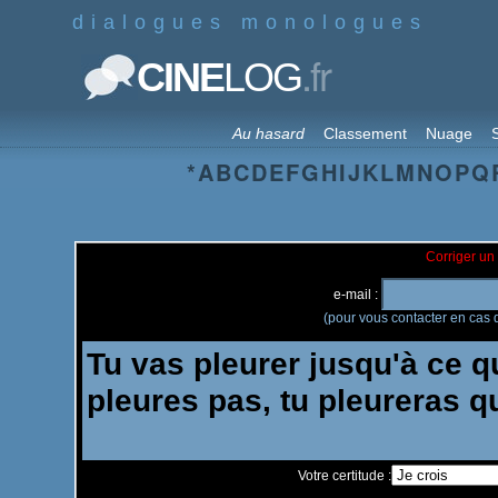
dialogues monologues
.fr
CINE
LOG
Au hasard
Classement
Nuage
S
*
A
B
C
D
E
F
G
H
I
J
K
L
M
N
O
P
Q
Corriger un 
e-mail :
(pour vous contacter en cas d
Votre certitude :