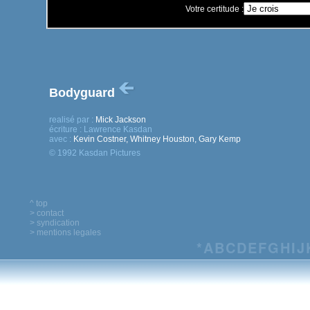
Votre certitude :
Bodyguard
realisé par :
Mick Jackson
écriture :
Lawrence Kasdan
avec :
Kevin Costner, Whitney Houston, Gary Kemp
© 1992 Kasdan Pictures
^ top
> contact
> syndication
> mentions legales
*
A
B
C
D
E
F
G
H
I
J