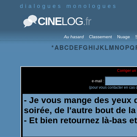
dialogues monologues
.fr
CINE
LOG
Au hasard
Classement
Nuage
S
*
A
B
C
D
E
F
G
H
I
J
K
L
M
N
O
P
Q
Corriger un 
e-mail :
(pour vous contacter en cas d