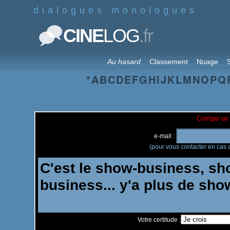
dialogues monologues
.fr
CINE
LOG
Au hasard
Classement
Nuage
S
*
A
B
C
D
E
F
G
H
I
J
K
L
M
N
O
P
Q
Corriger un 
e-mail :
(pour vous contacter en cas d
Votre certitude :