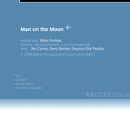
Man on the Moon
realisé par :
Milos Forman
écriture :
Scott Alexander, Larry Karaszewski
avec :
Jim Carrey, Gerry Becker, Greyson Erik Pendry
© 1999 British Broadcasting Corporation (BBC)
^ top
> contact
> syndication
> mentions legales
*
A
B
C
D
E
F
G
H
I
J