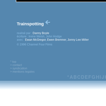
Trainspotting
realisé par :
Danny Boyle
écriture :
Irvine Welsh, John Hodge
avec :
Ewan McGregor, Ewen Bremner, Jonny Lee Miller
© 1996 Channel Four Films
^ top
> contact
> syndication
> mentions legales
*
A
B
C
D
E
F
G
H
I
J