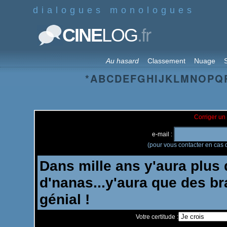
dialogues monologues
.fr
CINE
LOG
Au hasard
Classement
Nuage
S
*
A
B
C
D
E
F
G
H
I
J
K
L
M
N
O
P
Q
Corriger un 
e-mail :
(pour vous contacter en cas d
Votre certitude :