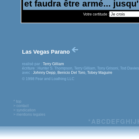
Votre certitude :
Las Vegas Parano
realisé par :
Terry Gilliam
écriture :
Hunter S. Thompson, Terry Gilliam, Tony Grisoni, Tod Davies
avec :
Johnny Depp, Benicio Del Toro, Tobey Maguire
© 1998 Fear and Loathing LLC
^ top
> contact
> syndication
> mentions legales
*
A
B
C
D
E
F
G
H
I
J