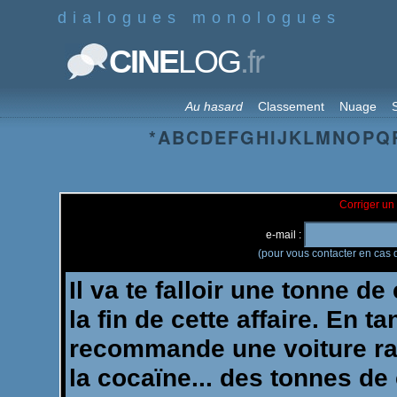
dialogues monologues
.fr
CINE
LOG
Au hasard
Classement
Nuage
S
*
A
B
C
D
E
F
G
H
I
J
K
L
M
N
O
P
Q
Corriger un 
e-mail :
(pour vous contacter en cas d