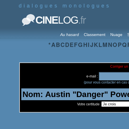
dialogues monologues
.fr
CINE
LOG
Au hasard
Classement
Nuage
S
*
A
B
C
D
E
F
G
H
I
J
K
L
M
N
O
P
Q
Corriger un 
e-mail :
(pour vous contacter en cas d
Votre certitude :