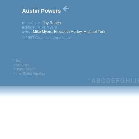
Austin Powers
realisé par :
Jay Roach
écriture :
Mike Myers
avec :
Mike Myers, Elizabeth Hurley, Michael York
© 1997 Capella International
^ top
> contact
> syndication
> mentions legales
*
A
B
C
D
E
F
G
H
I
J