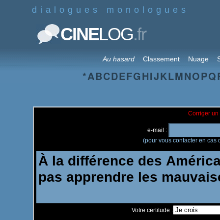
dialogues monologues
.fr
CINE
LOG
Au hasard
Classement
Nuage
S
*
A
B
C
D
E
F
G
H
I
J
K
L
M
N
O
P
Q
Corriger un 
e-mail :
(pour vous contacter en cas d
Votre certitude :