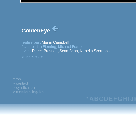
GoldenEye
realisé par :
Martin Campbell
écriture :
Ian Fleming, Michael France
avec :
Pierce Brosnan, Sean Bean, Izabella Scorupco
© 1995 MGM
^ top
> contact
> syndication
> mentions legales
*
A
B
C
D
E
F
G
H
I
J