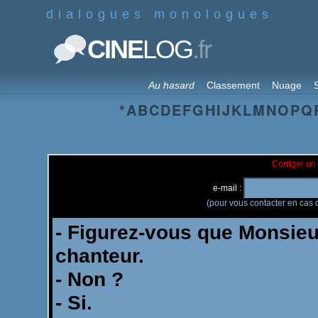
dialogues monologues
.fr
CINE
LOG
Au hasard
Classement
Nuage
S
*
A
B
C
D
E
F
G
H
I
J
K
L
M
N
O
P
Q
Corriger un 
e-mail :
(pour vous contacter en cas d