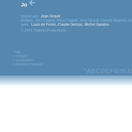
Jo
realisé par :
Jean Girault
écriture :
Alec Coppel, Myra Coppel, Jean Girault, Claude Magnier, Jac
avec :
Louis de Funès, Claude Gensac, Michel Galabru
© 1971 Trianon Productions
^ top
> contact
> syndication
> mentions legales
*
A
B
C
D
E
F
G
H
I
J