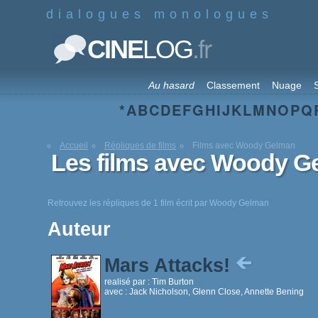
dialogues monologues
.fr
CINE
LOG
Au hasard
Classement
Nuage
S
*
A
B
C
D
E
F
G
H
I
J
K
L
M
N
O
P
Q
Accueil
Répliques de films
Films avec Woody Gelman
Les films avec Woody G
Retrouvez les répliques de 1 film écrit par Woody Gelman
Auteur
Mars Attacks!
realisé par :
Tim Burton
avec :
Jack Nicholson, Glenn Close, Annette Bening