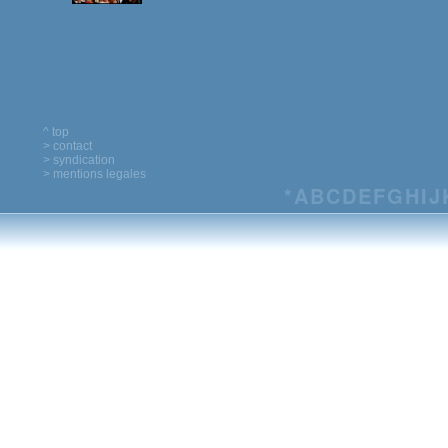
^ top
> contact
> syndication
> mentions legales
*
A
B
C
D
E
F
G
H
I
J