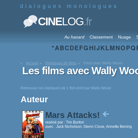
dialogues monologues
.fr
CINE
LOG
Au hasard
Classement
Nuage
S
*
A
B
C
D
E
F
G
H
I
J
K
L
M
N
O
P
Q
Accueil
Répliques de films
Films avec Wally Wood
Les films avec Wally Wo
Retrouvez les répliques de 1 film écrit par Wally Wood
Auteur
Mars Attacks!
realisé par :
Tim Burton
avec :
Jack Nicholson, Glenn Close, Annette Bening