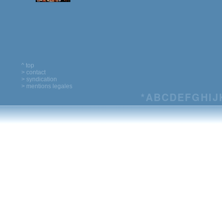
^ top
> contact
> syndication
> mentions legales
*
A
B
C
D
E
F
G
H
I
J