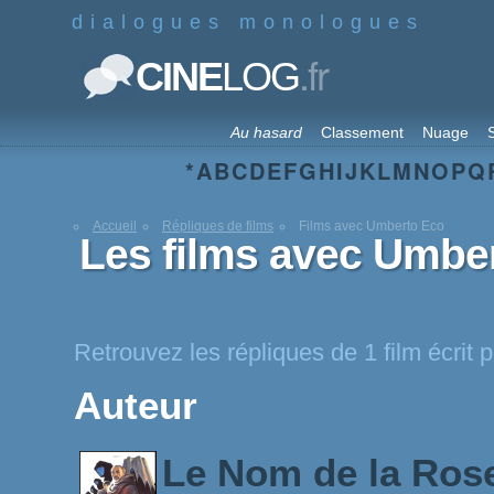
dialogues monologues
.fr
CINE
LOG
Au hasard
Classement
Nuage
S
*
A
B
C
D
E
F
G
H
I
J
K
L
M
N
O
P
Q
Accueil
Répliques de films
Films avec Umberto Eco
Les films avec Umbe
Retrouvez les répliques de 1 film écrit
Auteur
Le Nom de la Ro