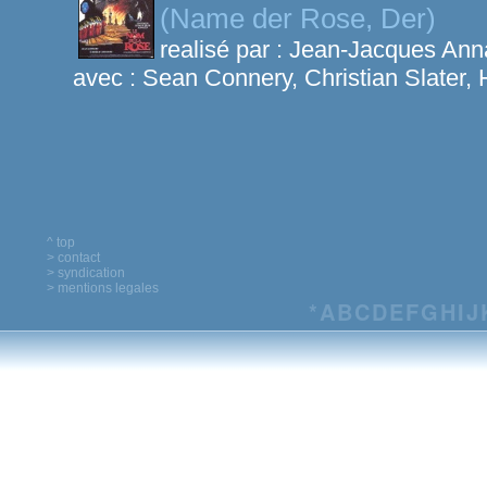
(Name der Rose, Der)
realisé par :
Jean-Jacques Ann
avec :
Sean Connery, Christian Slater, 
^ top
> contact
> syndication
> mentions legales
*
A
B
C
D
E
F
G
H
I
J