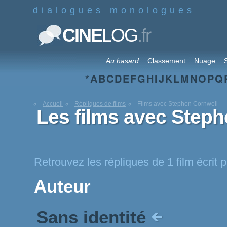
dialogues monologues
.fr
CINE
LOG
Au hasard
Classement
Nuage
S
*
A
B
C
D
E
F
G
H
I
J
K
L
M
N
O
P
Q
Accueil
Répliques de films
Films avec Stephen Cornwell
Les films avec Steph
Retrouvez les répliques de 1 film écrit
Auteur
Sans identité