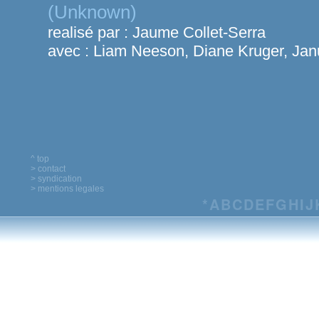
(Unknown)
realisé par :
Jaume Collet-Serra
avec :
Liam Neeson, Diane Kruger, Jan
^ top
> contact
> syndication
> mentions legales
*
A
B
C
D
E
F
G
H
I
J