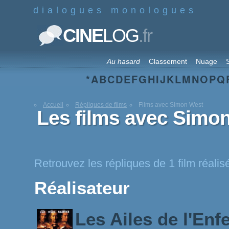
dialogues monologues
.fr
CINE
LOG
Au hasard
Classement
Nuage
S
*
A
B
C
D
E
F
G
H
I
J
K
L
M
N
O
P
Q
Accueil
Répliques de films
Films avec Simon West
Les films avec Simo
Retrouvez les répliques de 1 film réali
Réalisateur
Les Ailes de l'Enf