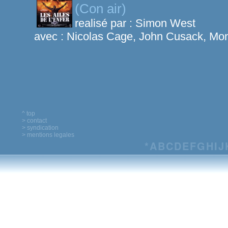
(Con air)
realisé par :
Simon West
avec :
Nicolas Cage, John Cusack, Mon
^ top
> contact
> syndication
> mentions legales
*
A
B
C
D
E
F
G
H
I
J