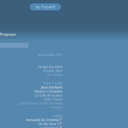
Proposer
NOUVEAUTÉS
J'ai tué ma mère
Double Zéro
Les Tuche
TOP FILMS
Jeux d'enfants
Mission Cléopâtre
La Cité de la peur
Pulp Fiction
Le Fabuleux destin d'Amélie
Poulain
LIENS
Annuaire du Cinéma
Oh My Gore !