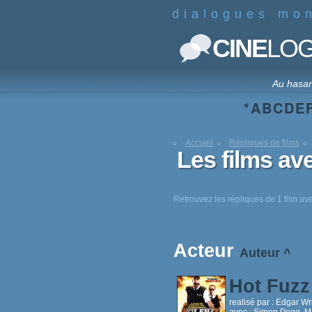
dialogues mo
CINE
LO
Au hasa
*
A
B
C
D
E
Accueil
Répliques de films
Les films a
Retrouvez les répliques de 1 film av
Acteur
Auteur
^
Hot Fuz
realisé par :
Edgar Wr
avec :
Simon Pegg, Ma