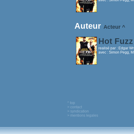
Auteur
Acteur
^
Hot Fuz
realisé par :
Edgar Wr
avec :
Simon Pegg, Ma
^ top
> contact
> syndication
> mentions legales