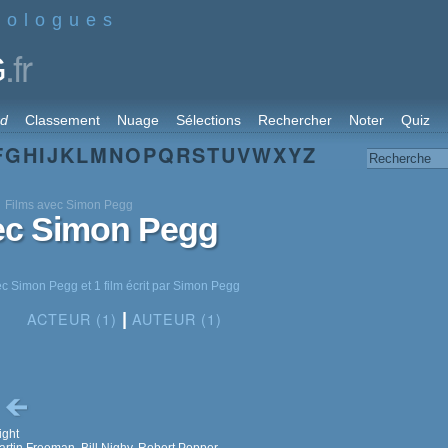
nologues
.fr
G
rd
Classement
Nuage
Sélections
Rechercher
Noter
Quiz
F
G
H
I
J
K
L
M
N
O
P
Q
R
S
T
U
V
W
X
Y
Z
Films avec Simon Pegg
vec Simon Pegg
ec Simon Pegg et 1 film écrit par Simon Pegg
ACTEUR (1)
AUTEUR (1)
|
z
ight
rtin Freeman, Bill Nighy, Robert Popper