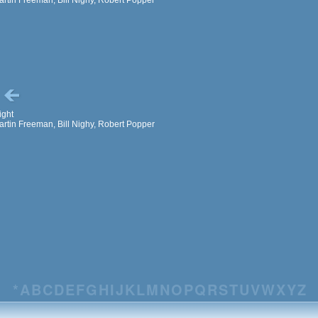
z
ight
rtin Freeman, Bill Nighy, Robert Popper
*
A
B
C
D
E
F
G
H
I
J
K
L
M
N
O
P
Q
R
S
T
U
V
W
X
Y
Z