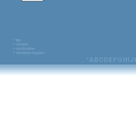
^ top
> contact
> syndication
> mentions legales
*
A
B
C
D
E
F
G
H
I
J