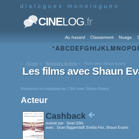
dialogues monologues
.fr
CINE
LOG
Au hasard
Classement
Nuage
S
*
A
B
C
D
E
F
G
H
I
J
K
L
M
N
O
P
Q
Accueil
Répliques de films
Films avec Shaun Evans
Les films avec Shaun E
Retrouvez les répliques de 1 film avec Shaun Evans
Acteur
Cashback
realisé par :
Sean Ellis
avec :
Sean Biggerstaff, Emilia Fox, Shaun Evans