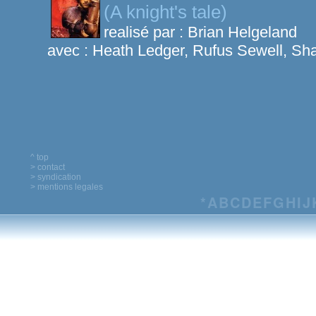
(A knight's tale)
realisé par :
Brian Helgeland
avec :
Heath Ledger, Rufus Sewell, S
^ top
> contact
> syndication
> mentions legales
*
A
B
C
D
E
F
G
H
I
J