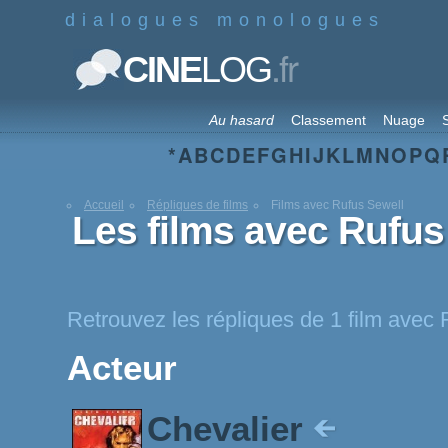
dialogues monologues
.fr
CINE
LOG
Au hasard
Classement
Nuage
S
*
A
B
C
D
E
F
G
H
I
J
K
L
M
N
O
P
Q
Accueil
Répliques de films
Films avec Rufus Sewell
Les films avec Rufus
Retrouvez les répliques de 1 film avec
Acteur
Chevalier