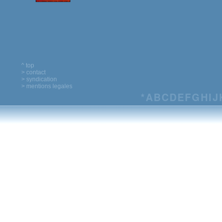
^ top
> contact
> syndication
> mentions legales
*
A
B
C
D
E
F
G
H
I
J