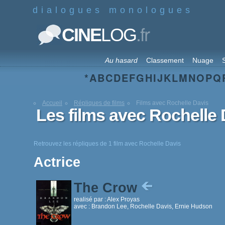
dialogues monologues
.fr
CINE
LOG
Au hasard
Classement
Nuage
S
*
A
B
C
D
E
F
G
H
I
J
K
L
M
N
O
P
Q
Accueil
Répliques de films
Films avec Rochelle Davis
Les films avec Rochelle 
Retrouvez les répliques de 1 film avec Rochelle Davis
Actrice
The Crow
realisé par :
Alex Proyas
avec :
Brandon Lee, Rochelle Davis, Ernie Hudson