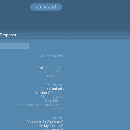
Proposer
NOUVEAUTÉS
J'ai tué ma mère
Double Zéro
Les Tuche
TOP FILMS
Jeux d'enfants
Mission Cléopâtre
La Cité de la peur
Pulp Fiction
Le Fabuleux destin d'Amélie
Poulain
LIENS
Annuaire du Cinéma
Oh My Gore !