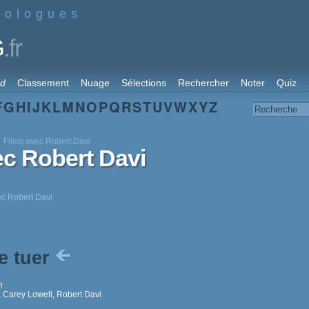
nologues
.fr
G
rd
Classement
Nuage
Sélections
Rechercher
Noter
Quiz
F
G
H
I
J
K
L
M
N
O
P
Q
R
S
T
U
V
W
X
Y
Z
Films avec Robert Davi
ec Robert Davi
ec Robert Davi
e tuer
n
, Carey Lowell, Robert Davi