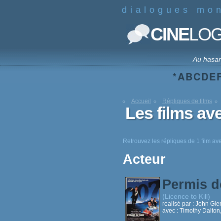
dialogues mo
CINE
LO
Au hasa
*
A
B
C
D
E
Accueil
Répliques de films
Les films av
Retrouvez les répliques de 1 film av
Acteur
Permis d
(Licence to Kill)
realisé par :
John Gle
avec :
Timothy Dalton