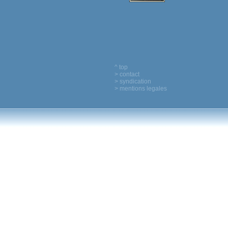
^ top
> contact
> syndication
> mentions legales