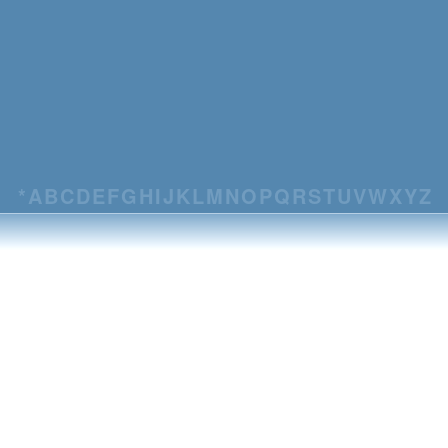
*
A
B
C
D
E
F
G
H
I
J
K
L
M
N
O
P
Q
R
S
T
U
V
W
X
Y
Z