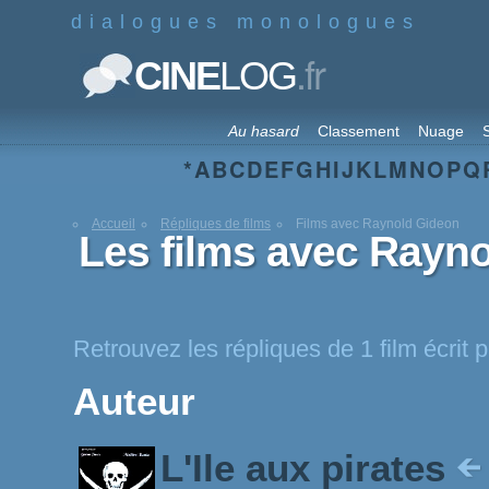
dialogues monologues
.fr
CINE
LOG
Au hasard
Classement
Nuage
S
*
A
B
C
D
E
F
G
H
I
J
K
L
M
N
O
P
Q
Accueil
Répliques de films
Films avec Raynold Gideon
Les films avec Rayn
Retrouvez les répliques de 1 film écrit
Auteur
L'Ile aux pirates