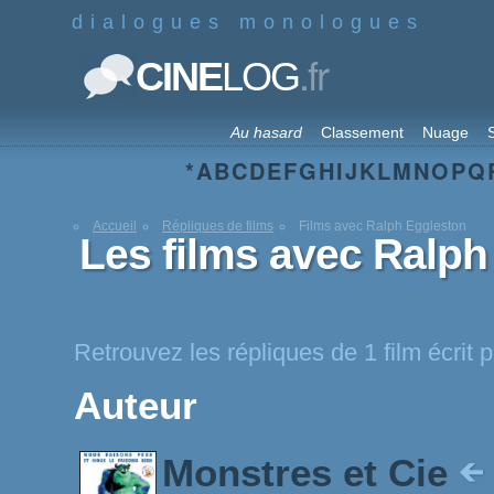
dialogues monologues
.fr
CINE
LOG
Au hasard
Classement
Nuage
S
*
A
B
C
D
E
F
G
H
I
J
K
L
M
N
O
P
Q
Accueil
Répliques de films
Films avec Ralph Eggleston
Les films avec Ralph
Retrouvez les répliques de 1 film écrit
Auteur
Monstres et Cie