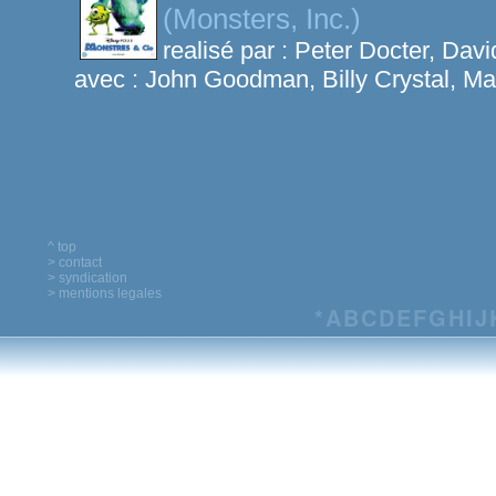
(Monsters, Inc.)
realisé par :
Peter Docter, Davi
avec :
John Goodman, Billy Crystal, Ma
^ top
> contact
> syndication
> mentions legales
*
A
B
C
D
E
F
G
H
I
J