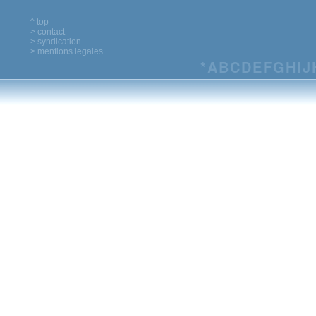
^ top
> contact
> syndication
> mentions legales
*
A
B
C
D
E
F
G
H
I
J