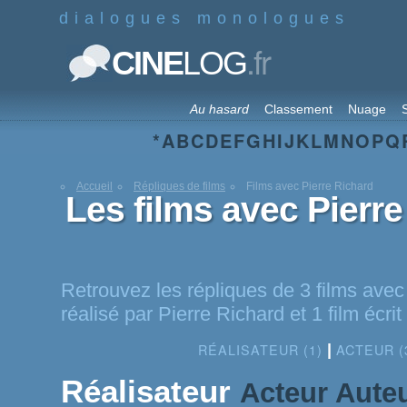
dialogues monologues
.fr
CINE
LOG
Au hasard
Classement
Nuage
S
*
A
B
C
D
E
F
G
H
I
J
K
L
M
N
O
P
Q
Accueil
Répliques de films
Films avec Pierre Richard
Les films avec Pierr
Retrouvez les répliques de 3 films avec 
réalisé par Pierre Richard et 1 film écri
RÉALISATEUR (1)
ACTEUR (
|
Réalisateur
Acteur
Aute