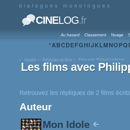
dialogues monologues
.fr
CINE
LOG
Au hasard
Classement
Nuage
S
*
A
B
C
D
E
F
G
H
I
J
K
L
M
N
O
P
Q
Accueil
Répliques de films
Films avec Philippe Lefebvre
Les films avec Phili
Retrouvez les répliques de 2 films écrit
Auteur
Mon Idole