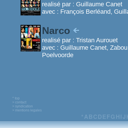
realisé par :
Guillaume Canet
avec :
François Berléand, Guil
Narco
realisé par :
Tristan Aurouet
avec :
Guillaume Canet, Zabou
Poelvoorde
^ top
> contact
> syndication
> mentions legales
*
A
B
C
D
E
F
G
H
I
J