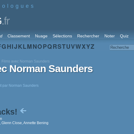
nologues
.fr
G
rd
Classement
Nuage
Sélections
Rechercher
Noter
Quiz
F
G
H
I
J
K
L
M
N
O
P
Q
R
S
T
U
V
W
X
Y
Z
Films avec Norman Saunders
vec Norman Saunders
crit par Norman Saunders
acks!
on
, Glenn Close, Annette Bening