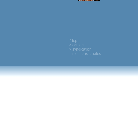
^ top
> contact
> syndication
> mentions legales