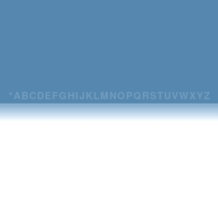
*
A
B
C
D
E
F
G
H
I
J
K
L
M
N
O
P
Q
R
S
T
U
V
W
X
Y
Z