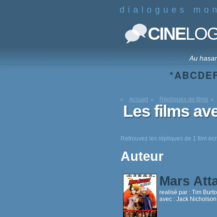
dialogues mo
CINE
LO
Au hasa
*
A
B
C
D
E
Accueil
Répliques de films
Les films a
Retrouvez les répliques de 1 film é
Auteur
Mars Att
realisé par :
Tim Burt
avec :
Jack Nicholson