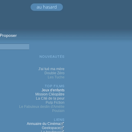
Proposer
NOUVEAUTÉS
J'ai tué ma mère
Double Zéro
Les Tuche
TOP FILMS
Jeux d'enfants
Mission Cléopâtre
La Cité de la peur
Pulp Fiction
Le Fabuleux destin d'Amélie
Poulain
LIENS
Annuaire du Cinéma
Geekspace