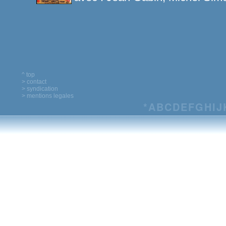
^ top
> contact
> syndication
> mentions legales
*
A
B
C
D
E
F
G
H
I
J