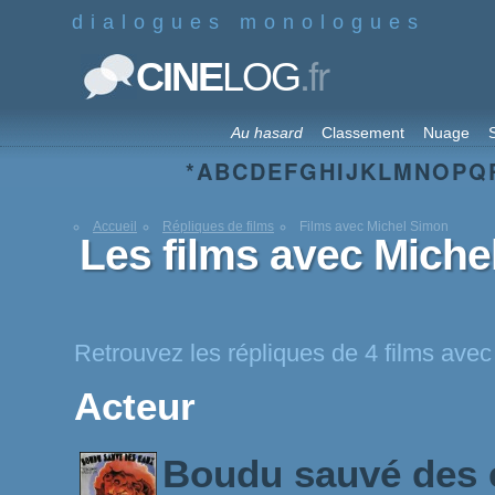
dialogues monologues
.fr
CINE
LOG
Au hasard
Classement
Nuage
S
*
A
B
C
D
E
F
G
H
I
J
K
L
M
N
O
P
Q
Accueil
Répliques de films
Films avec Michel Simon
Les films avec Miche
Retrouvez les répliques de 4 films ave
Acteur
Boudu sauvé des