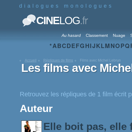
dialogues monologues
.fr
CINE
LOG
Au hasard
Classement
Nuage
S
*
A
B
C
D
E
F
G
H
I
J
K
L
M
N
O
P
Q
Accueil
Répliques de films
Films avec Michel Lebrun
Les films avec Miche
Retrouvez les répliques de 1 film écrit 
Auteur
Elle boit pas, elle