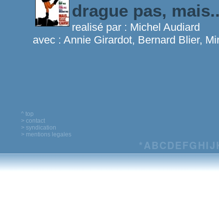
drague pas, mais..
realisé par :
Michel Audiard
avec :
Annie Girardot, Bernard Blier, Mir
^ top
> contact
> syndication
> mentions legales
*
A
B
C
D
E
F
G
H
I
J