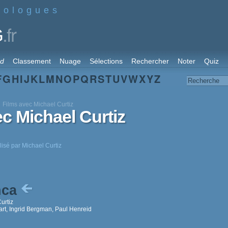
nologues
.fr
G
rd
Classement
Nuage
Sélections
Rechercher
Noter
Quiz
F
G
H
I
J
K
L
M
N
O
P
Q
R
S
T
U
V
W
X
Y
Z
Films avec Michael Curtiz
ec Michael Curtiz
lisé par Michael Curtiz
nca
urtiz
t, Ingrid Bergman, Paul Henreid