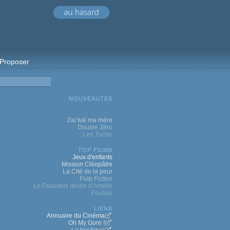
Proposer
NOUVEAUTÉS
J'ai tué ma mère
Double Zéro
Les Tuche
TOP FILMS
Jeux d'enfants
Mission Cléopâtre
La Cité de la peur
Pulp Fiction
Le Fabuleux destin d'Amélie
Poulain
LIENS
Annuaire du Cinéma
Oh My Gore !