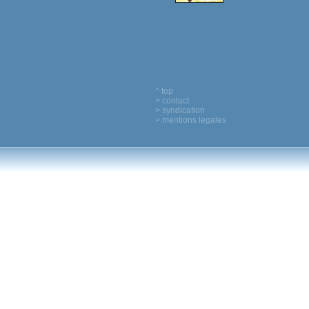
^ top
> contact
> syndication
> mentions legales