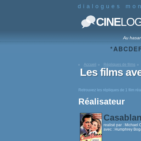
dialogues mo
CINE
LO
Au hasa
*
A
B
C
D
E
Accueil
Répliques de films
Les films av
Retrouvez les répliques de 1 film réa
Réalisateur
Casabla
realisé par :
Michael C
avec :
Humphrey Bogar