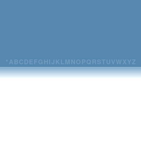
*
A
B
C
D
E
F
G
H
I
J
K
L
M
N
O
P
Q
R
S
T
U
V
W
X
Y
Z