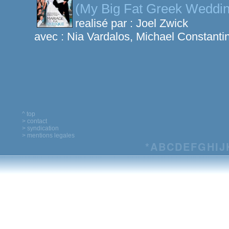
(My Big Fat Greek Weddin
realisé par :
Joel Zwick
avec :
Nia Vardalos, Michael Constanti
^ top
> contact
> syndication
> mentions legales
*
A
B
C
D
E
F
G
H
I
J