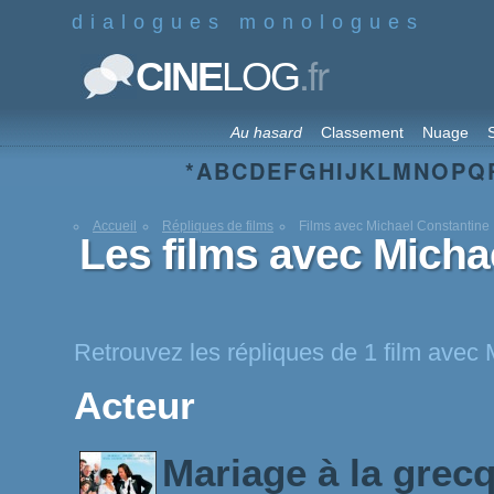
dialogues monologues
.fr
CINE
LOG
Au hasard
Classement
Nuage
S
*
A
B
C
D
E
F
G
H
I
J
K
L
M
N
O
P
Q
Accueil
Répliques de films
Films avec Michael Constantine
Les films avec Micha
Retrouvez les répliques de 1 film avec
Acteur
Mariage à la grec