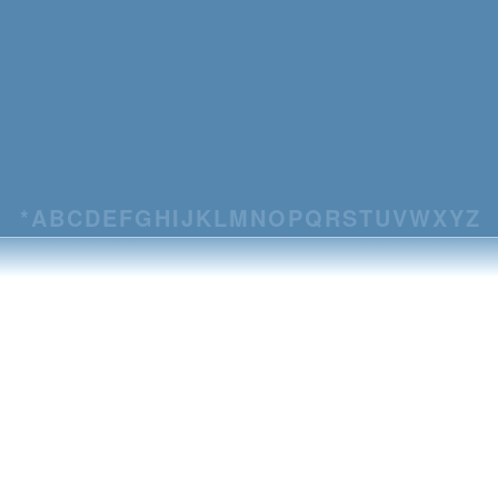
*
A
B
C
D
E
F
G
H
I
J
K
L
M
N
O
P
Q
R
S
T
U
V
W
X
Y
Z