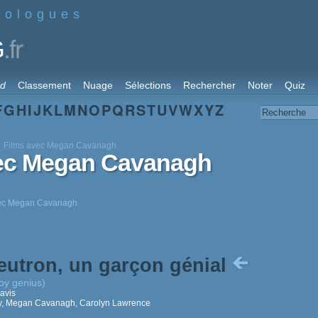
nologues
.fr
G
rd
Classement
Nuage
Sélections
Rechercher
Noter
Quiz
F
G
H
I
J
K
L
M
N
O
P
Q
R
S
T
U
V
W
X
Y
Z
Films avec Megan Cavanagh
vec Megan Cavanagh
avec Megan Cavanagh
utron, un garçon génial
oy genius)
avis
ry, Megan Cavanagh, Carolyn Lawrence