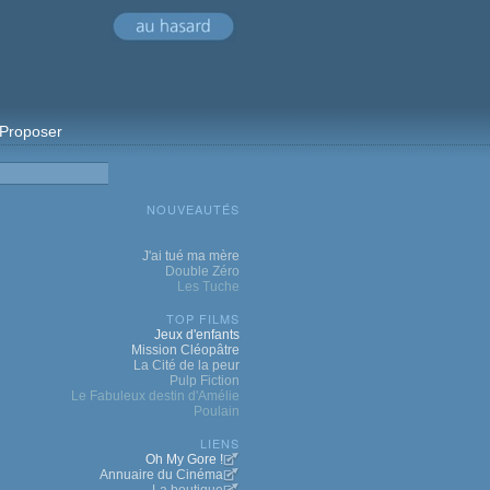
Proposer
NOUVEAUTÉS
J'ai tué ma mère
Double Zéro
Les Tuche
TOP FILMS
Jeux d'enfants
Mission Cléopâtre
La Cité de la peur
Pulp Fiction
Le Fabuleux destin d'Amélie
Poulain
LIENS
Oh My Gore !
Annuaire du Cinéma