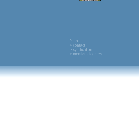
^ top
> contact
> syndication
> mentions legales