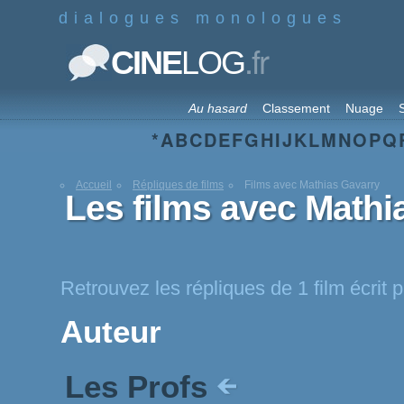
dialogues monologues
.fr
CINE
LOG
Au hasard
Classement
Nuage
S
*
A
B
C
D
E
F
G
H
I
J
K
L
M
N
O
P
Q
Accueil
Répliques de films
Films avec Mathias Gavarry
Les films avec Mathi
Retrouvez les répliques de 1 film écrit
Auteur
Les Profs