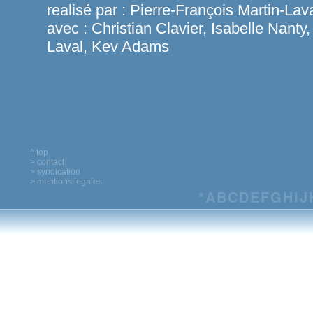
realisé par :
Pierre-François Martin-Lav
avec :
Christian Clavier, Isabelle Nanty,
Laval, Kev Adams
^ top
> contact
> syndication
> mentions legales
*
A
B
C
D
E
F
G
H
I
J