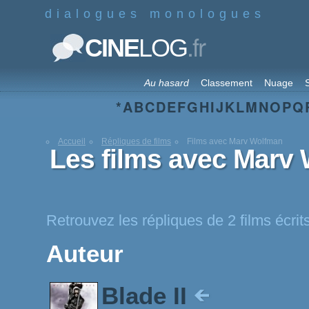
dialogues monologues
.fr
CINE
LOG
Au hasard
Classement
Nuage
S
*
A
B
C
D
E
F
G
H
I
J
K
L
M
N
O
P
Q
Accueil
Répliques de films
Films avec Marv Wolfman
Les films avec Marv
Retrouvez les répliques de 2 films écr
Auteur
Blade II