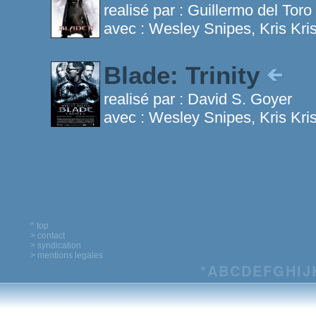
realisé par :
Guillermo del Toro
avec :
Wesley Snipes, Kris Kri
Blade: Trinity
realisé par :
David S. Goyer
avec :
Wesley Snipes, Kris Kris
^ top
> contact
> syndication
> mentions legales
*
A
B
C
D
E
F
G
H
I
J