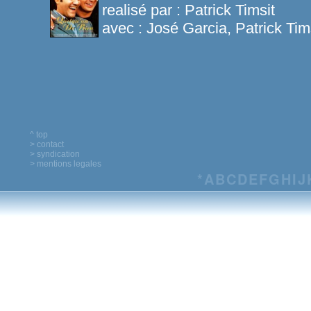
realisé par :
Patrick Timsit
avec :
José Garcia, Patrick Tim
^ top
> contact
> syndication
> mentions legales
*
A
B
C
D
E
F
G
H
I
J