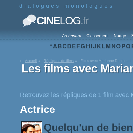
dialogues monologues
.fr
CINE
LOG
Au hasard
Classement
Nuage
S
*
A
B
C
D
E
F
G
H
I
J
K
L
M
N
O
P
Q
Accueil
Répliques de films
Films avec Marianne Denicourt
Les films avec Maria
Retrouvez les répliques de 1 film avec
Actrice
Quelqu'un de bie