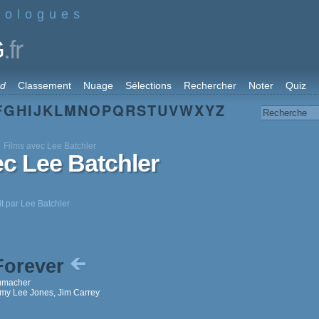
nologues
.fr
G
rd
Classement
Nuage
Sélections
Rechercher
Noter
Quiz
F
G
H
I
J
K
L
M
N
O
P
Q
R
S
T
U
V
W
X
Y
Z
Films avec Lee Batchler
ec Lee Batchler
it par Lee Batchler
Forever
umacher
mmy Lee Jones, Jim Carrey