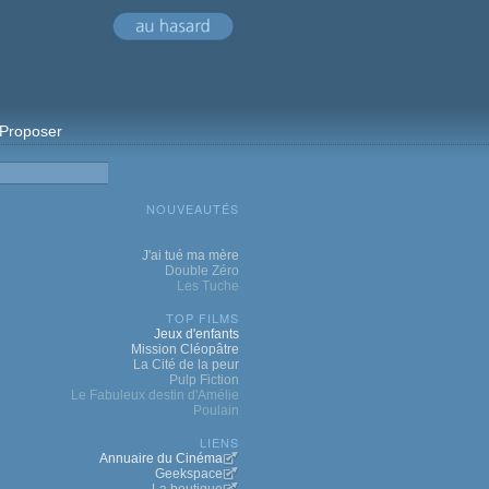
Proposer
NOUVEAUTÉS
J'ai tué ma mère
Double Zéro
Les Tuche
TOP FILMS
Jeux d'enfants
Mission Cléopâtre
La Cité de la peur
Pulp Fiction
Le Fabuleux destin d'Amélie
Poulain
LIENS
Annuaire du Cinéma
Geekspace