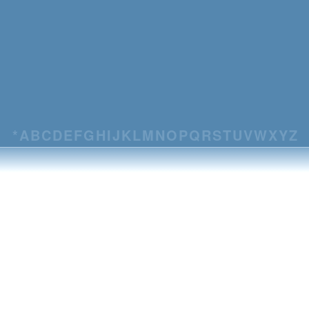
*
A
B
C
D
E
F
G
H
I
J
K
L
M
N
O
P
Q
R
S
T
U
V
W
X
Y
Z