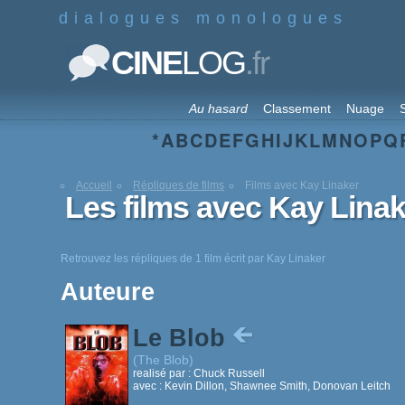
dialogues monologues
.fr
CINE
LOG
Au hasard
Classement
Nuage
S
*
A
B
C
D
E
F
G
H
I
J
K
L
M
N
O
P
Q
Accueil
Répliques de films
Films avec Kay Linaker
Les films avec Kay Linak
Retrouvez les répliques de 1 film écrit par Kay Linaker
Auteure
Le Blob
(The Blob)
realisé par :
Chuck Russell
avec :
Kevin Dillon, Shawnee Smith, Donovan Leitch