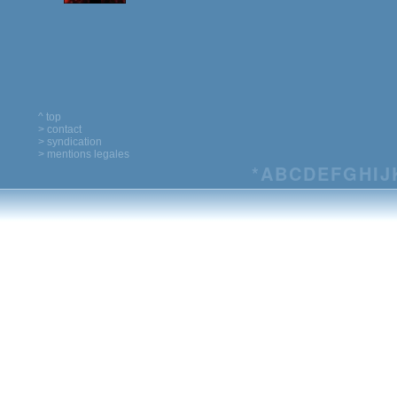
^ top
> contact
> syndication
> mentions legales
*
A
B
C
D
E
F
G
H
I
J