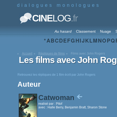
dialogues monologues
.fr
CINE
LOG
Au hasard
Classement
Nuage
S
*
A
B
C
D
E
F
G
H
I
J
K
L
M
N
O
P
Q
Accueil
Répliques de films
Films avec John Rogers
Les films avec John Rog
Retrouvez les répliques de 1 film écrit par John Rogers
Auteur
Catwoman
realisé par :
Pitof
avec :
Halle Berry, Benjamin Bratt, Sharon Stone