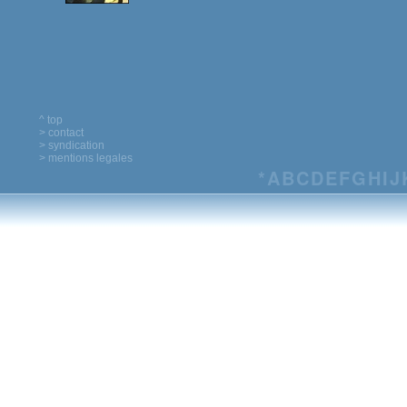
^ top
> contact
> syndication
> mentions legales
*
A
B
C
D
E
F
G
H
I
J