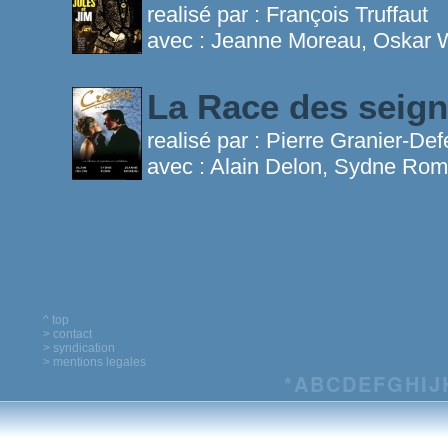
realisé par :
François Truffaut
avec :
Jeanne Moreau, Oskar W
La Race des seig
realisé par :
Pierre Granier-Def
avec :
Alain Delon, Sydne Ro
^ top
> contact
> syndication
> mentions legales
*
A
B
C
D
E
F
G
H
I
J