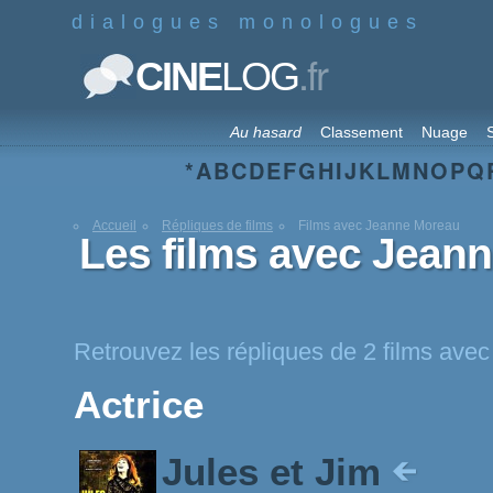
dialogues monologues
.fr
CINE
LOG
Au hasard
Classement
Nuage
S
*
A
B
C
D
E
F
G
H
I
J
K
L
M
N
O
P
Q
Accueil
Répliques de films
Films avec Jeanne Moreau
Les films avec Jean
Retrouvez les répliques de 2 films av
Actrice
Jules et Jim